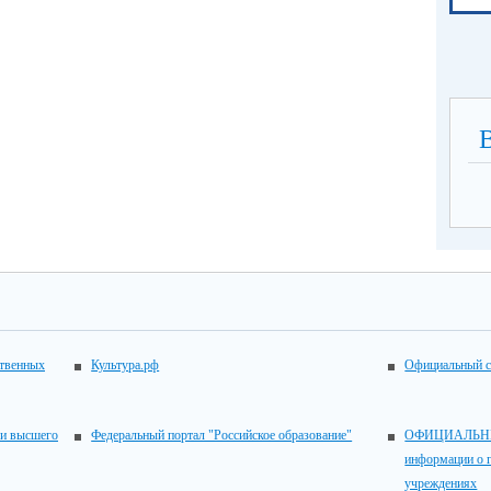
ственных
Культура.рф
Официальный с
 и высшего
Федеральный портал "Российское образование"
ОФИЦИАЛЬНЫЙ
информации о 
учреждениях