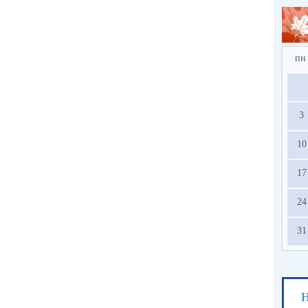
пн
3
10
17
24
31
Н